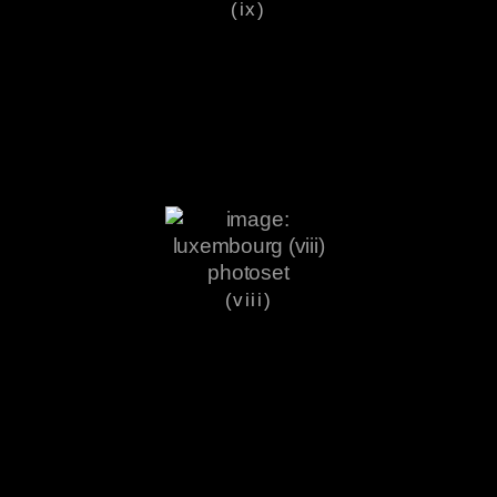
(ix)
(viii)