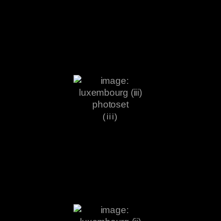
(iii)