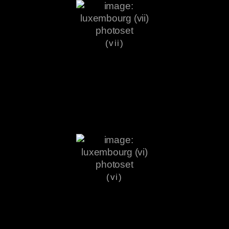
(vii)
(vi)