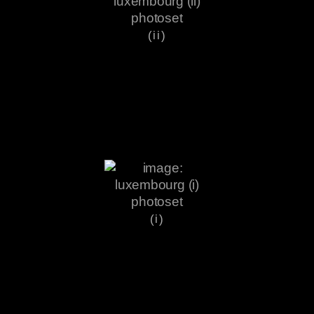
(ii)
(i)