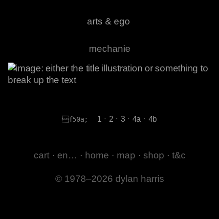
arts & ego
mechanie
·
·
·
·
1
2
3
4a
4b
f50a;
cart
·
en…
·
home
·
map
·
shop
·
t&c
© 1978–2026 dylan harris