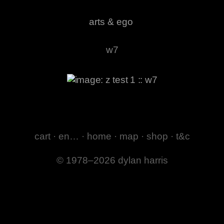
arts & ego
w7
cart
·
en…
·
home
·
map
·
shop
·
t&c
© 1978–2026 dylan harris