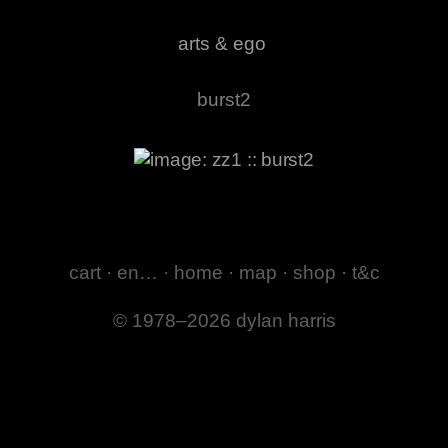
arts & ego
burst2
cart
·
en…
·
home
·
map
·
shop
·
t&c
© 1978–2026 dylan harris