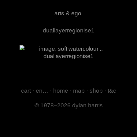
arts & ego
duallayerregionise1
cart
·
en…
·
home
·
map
·
shop
·
t&c
© 1978–2026 dylan harris