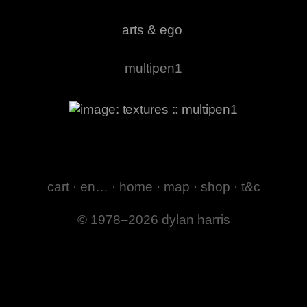
arts & ego
multipen1
cart
·
en…
·
home
·
map
·
shop
·
t&c
© 1978–2026 dylan harris