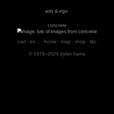
arts & ego
concrete
cart
·
en…
·
home
·
map
·
shop
·
t&c
© 1978–2026 dylan harris