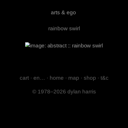
arts & ego
rainbow swirl
cart
·
en…
·
home
·
map
·
shop
·
t&c
© 1978–2026 dylan harris