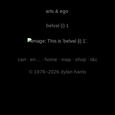
arts & ego
belval (i) 1
cart
·
en…
·
home
·
map
·
shop
·
t&c
© 1978–2026 dylan harris