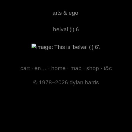
arts & ego
belval (i) 6
cart
·
en…
·
home
·
map
·
shop
·
t&c
© 1978–2026 dylan harris