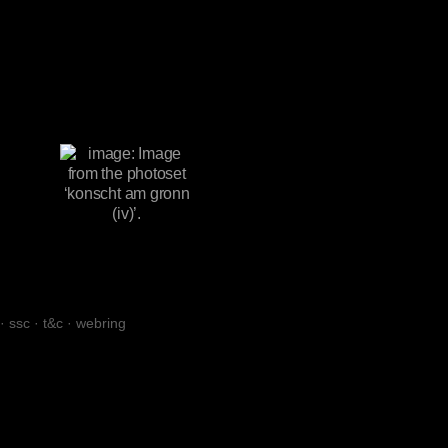
·
ssc
·
t&c
·
webring