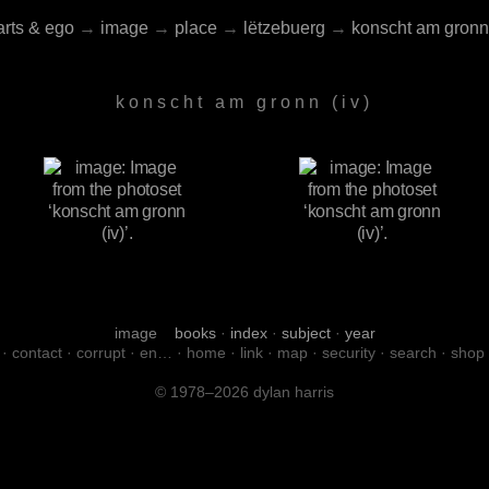
arts & ego
→
image
→
place
→
lëtzebuerg
→
konscht am gronn
konscht am gronn (iv)
image
books
·
index
·
subject
·
year
·
contact
·
corrupt
·
en…
·
home
·
link
·
map
·
security
·
search
·
shop
© 1978–2026 dylan harris