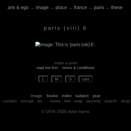
arts & ego
→
image
→
place
→
france
→
paris
→
these
paris (viii) 6
order a print
read me first
terms & conditions
image
books
·
index
·
subject
·
year
·
contact
·
corrupt
·
en…
·
home
·
link
·
map
·
security
·
search
·
shop
© 1978–2026 dylan harris