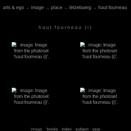
arts & ego
→
image
→
place
→
lëtzebuerg
→
haut fourneau
haut fourneau (i)
image
books
·
index
·
subject
·
year