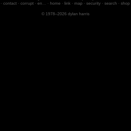
·
contact
·
corrupt
·
en…
·
home
·
link
·
map
·
security
·
search
·
shop
© 1978–2026 dylan harris