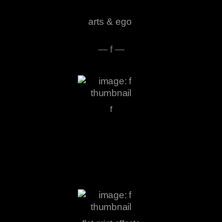
arts & ego
— f —
f