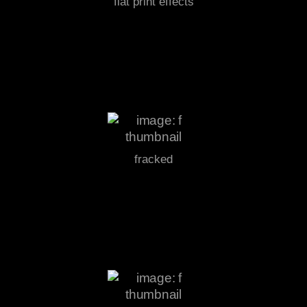
flat print effects
fracked