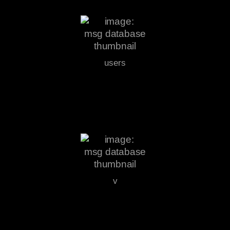
users
v