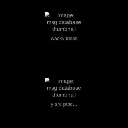
wacky ideas
y src proc…