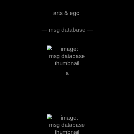
arts & ego
— msg database —
a