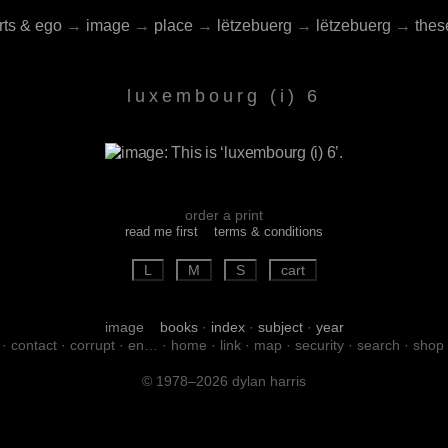
rts & ego
→
image
→
place
→
lëtzebuerg
→
lëtzebuerg
→
thes
luxembourg (i) 6
order a print
read me first
terms & conditions
image
books
·
index
·
subject
·
year
·
contact
·
corrupt
·
en…
·
home
·
link
·
map
·
security
·
search
·
shop
© 1978–2026 dylan harris