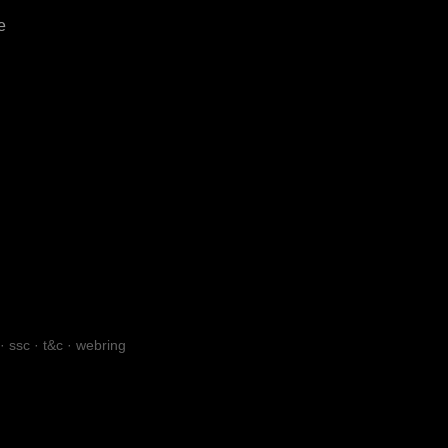
e
·
ssc
·
t&c
·
webring