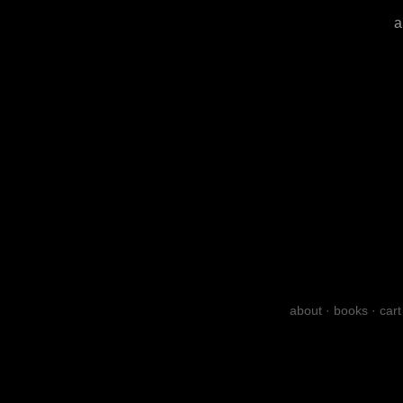
a
about
·
books
·
cart