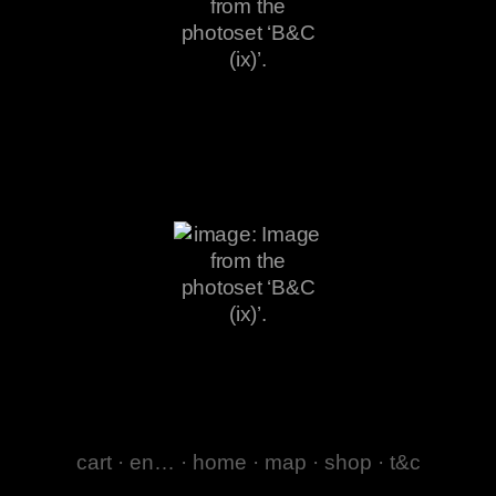
cart
·
en…
·
home
·
map
·
shop
·
t&c