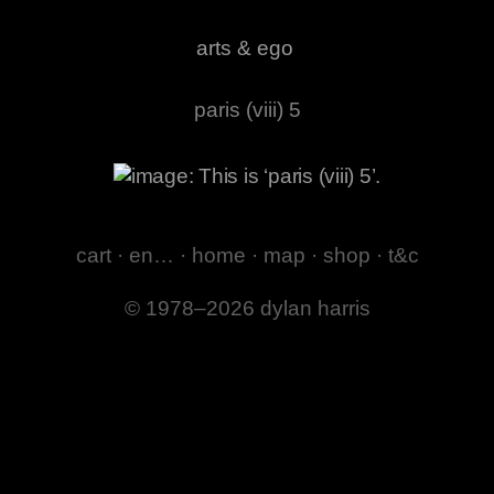
arts & ego
paris (viii) 5
cart
·
en…
·
home
·
map
·
shop
·
t&c
© 1978–2026 dylan harris