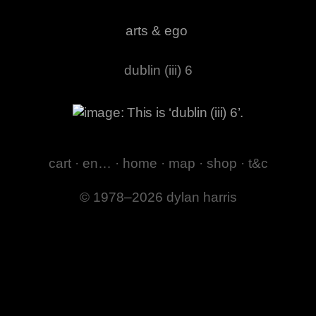
arts & ego
dublin (iii) 6
cart
·
en…
·
home
·
map
·
shop
·
t&c
© 1978–2026 dylan harris