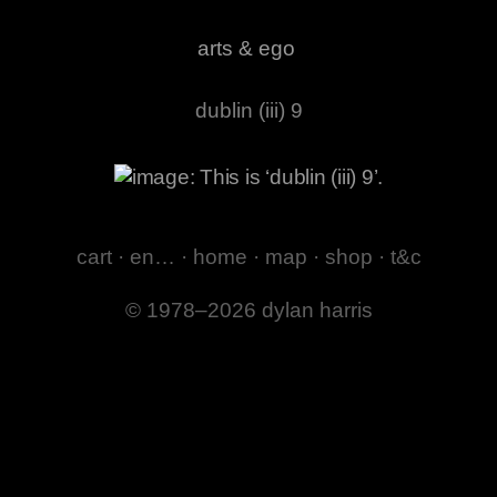
arts & ego
dublin (iii) 9
cart
·
en…
·
home
·
map
·
shop
·
t&c
© 1978–2026 dylan harris